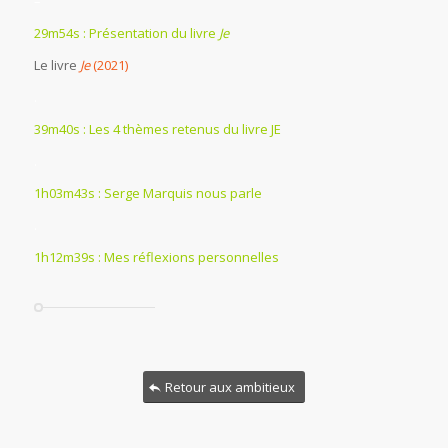
–
29m54s : Présentation du livre
Je
Le livre
Je
(2021)
.
39m40s : Les 4 thèmes retenus du livre JE
.
1h03m43s : Serge Marquis nous parle
.
1h12m39s : Mes réflexions personnelles
Retour aux ambitieux