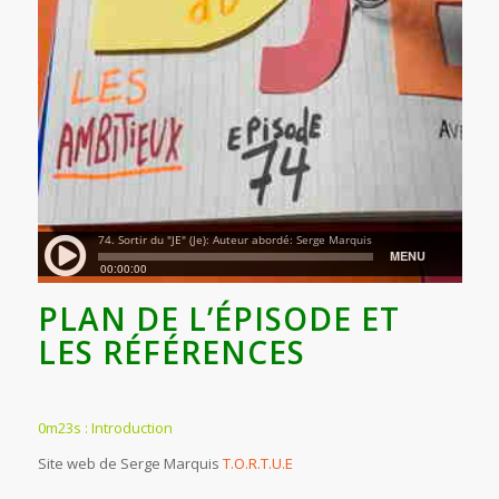
PLAN DE L’ÉPISODE ET
LES RÉFÉRENCES
.
0m23s : Introduction
Site web de Serge Marquis
T.O.R.T.U.E